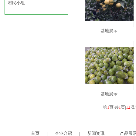
村民小组
基地展示
基地展示
第
1
页|共
1
页|
12
项
首页
|
企业介绍
|
新闻资讯
|
产品展